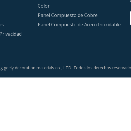
Color
Panel Compuesto de Cobre
os
Panel Compuesto de Acero Inoxidable
 Privacidad
g geely decoration materials co., LTD. Todos los derechos reservad