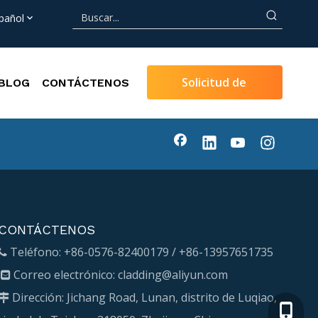
pañol
Solicitud de
BLOG
CONTÁCTENOS
Cotización
CONTÁCTENOS
Teléfono: +86-0576-82400179 / +86-13957651735

Correo electrónico:
cladding@aliyun.com

Dirección: Jichang Road, Lunan, distrito de Luqiao,

+86-13