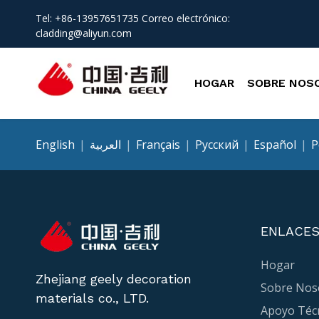
Tel: +86-13957651735 Correo electrónico:
cladding@aliyun.com
HOGAR
SOBRE NOS
English
|
العربية
|
Français
|
Pусский
|
Español
|
P
ENLACES
Hogar
Zhejiang geely decoration
Sobre Nos
materials co., LTD.
Apoyo Téc