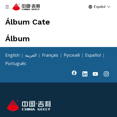
Español
Álbum Cate
Álbum
English
|
العربية
|
Français
|
Pусский
|
Español
|
Português